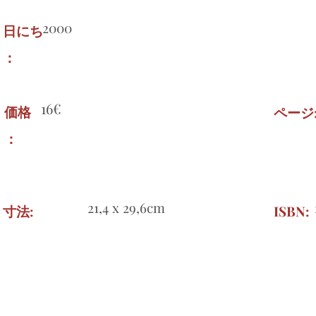
2000
日にち
：
16€
価格
ページ
：
21,4 x 29,6cm
寸法:
ISBN: