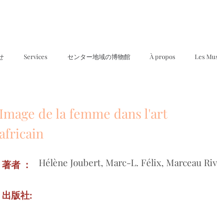
せ
Services
センター地域の博物館
À propos
Les Mu
Image de la femme dans l'art
africain
Hélène Joubert, Marc-L. Félix, Marceau Riv
著者 ：
出版社: