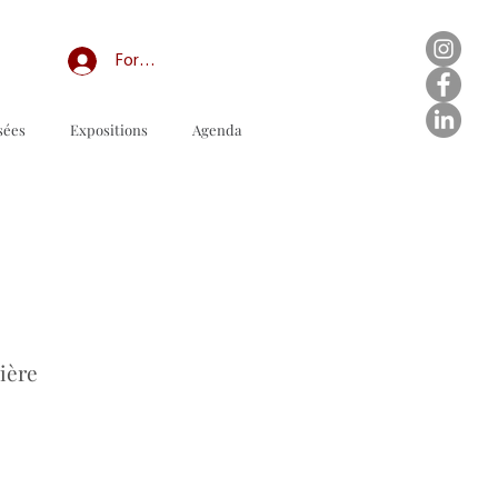
Forum professionnel/My Groups
sées
Expositions
Agenda
ダウンロードする注文書
ière