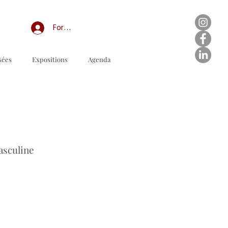
Forum professionnel/My Groups
sées
Expositions
Agenda
ダウンロードする注文書
asculine