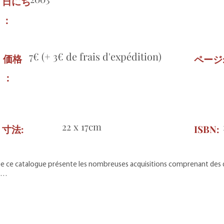
日にち
：
7€ (+ 3€ de frais d'expédition)
価格
ページ
：
22 x 17cm
寸法:
ISBN:
sée ce catalogue présente les nombreuses acquisitions comprenant des 
ns…