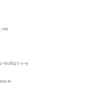
119
:
2-9518473-1-9
dons et