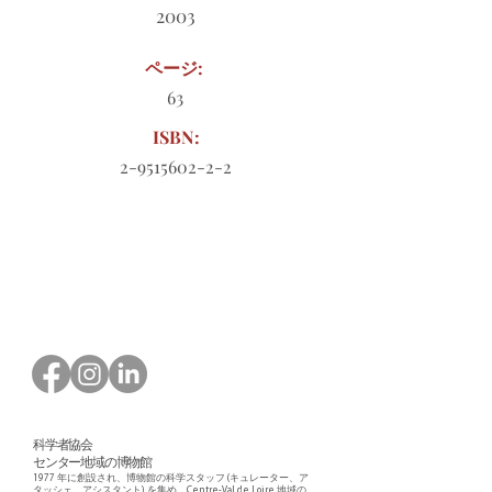
2003
ページ:
63
ISBN:
2-9515602-2-2
ダウンロードする注文書
科学者協会
センター地域の博物館
1977 年に創設され、博物館の科学スタッフ (キュレーター、ア
タッシェ、アシスタント) を集め、Centre-Val de Loire 地域の