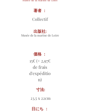
Musée de la Marine de Loire
著者 ：
Collectif
出版社:
Musée de la marine de Loire
価格 ：
15€ (+ 2,97€
de frais
d'expéditio
n)
寸法:
23,5 x 22cm
日にち ：