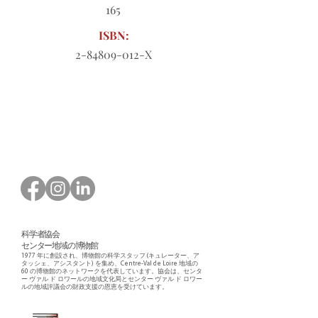
165
ISBN:
2-84809-012
-X
ダウンロードする注文書
科学者協会
センター地域の博物館
1977 年に創設され、博物館の科学スタッフ (キュレーター、ア
タッシェ、アシスタント) を集め、Centre-Val de Loire 地域の
60 の博物館のネットワークを代表しています。協会は、センタ
ー ヴァル ド ロワールの地域文化局とセンター ヴァル ド ロワー
ルの地域評議会の財政支援の恩恵を受けています。