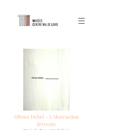
Olivier Debré - L'Abstraction
fervente