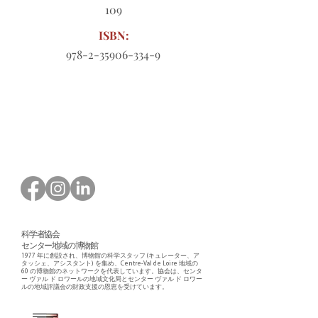
109
ISBN:
978-2-35906-334-9
ダウンロードする注文書
科学者協会
センター地域の博物館
1977 年に創設され、博物館の科学スタッフ (キュレーター、ア
タッシェ、アシスタント) を集め、Centre-Val de Loire 地域の
60 の博物館のネットワークを代表しています。協会は、センタ
ー ヴァル ド ロワールの地域文化局とセンター ヴァル ド ロワー
ルの地域評議会の財政支援の恩恵を受けています。