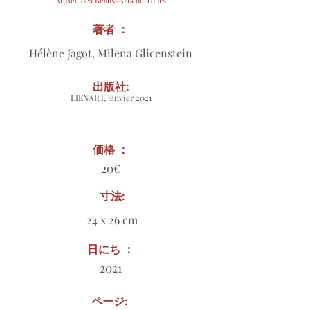
Musée des Beaux-Arts de Tours
著者 ：
Hélène Jagot, Milena Glicenstein
出版社:
LIENART, janvier 2021
価格 ：
20€
寸法:
24 x 26 cm
日にち ：
2021
ページ: