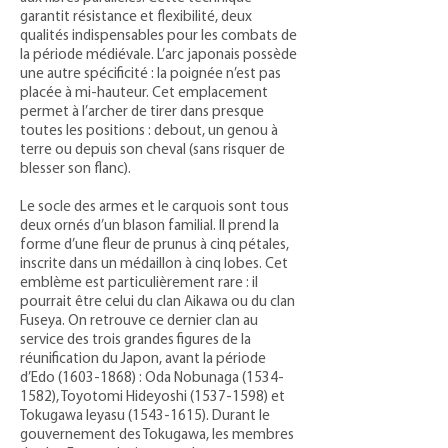
garantit résistance et flexibilité, deux
qualités indispensables pour les combats de
la période médiévale. L’arc japonais possède
une autre spécificité : la poignée n’est pas
placée à mi-hauteur. Cet emplacement
permet à l’archer de tirer dans presque
toutes les positions : debout, un genou à
terre ou depuis son cheval (sans risquer de
blesser son flanc).
Le socle des armes et le carquois sont tous
deux ornés d’un blason familial. Il prend la
forme d’une fleur de prunus à cinq pétales,
inscrite dans un médaillon à cinq lobes. Cet
emblème est particulièrement rare : il
pourrait être celui du clan Aikawa ou du clan
Fuseya. On retrouve ce dernier clan au
service des trois grandes figures de la
réunification du Japon, avant la période
d’Edo
(1603-1868)
: Oda Nobunaga
(1534-
1582)
, Toyotomi Hideyoshi
(1537-1598)
et
Tokugawa Ieyasu
(1543-1615)
. Durant le
gouvernement des Tokugawa, les membres