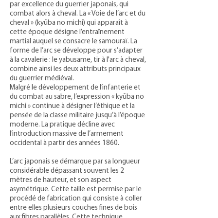
par excellence du guerrier japonais, qui
combat alors à cheval. La « Voie de l’arc et du
cheval » (kyūba no michi) qui apparaît à
cette époque désigne l’entraînement
martial auquel se consacre le samouraï. La
forme de l’arc se développe pour s’adapter
à la cavalerie : le yabusame, tir à l'arc à cheval,
combine ainsi les deux attributs principaux
du guerrier médiéval.
Malgré le développement de l’infanterie et
du combat au sabre, l’expression « kyūba no
michi » continue à désigner l’éthique et la
pensée de la classe militaire jusqu’à l’époque
moderne. La pratique décline avec
l’introduction massive de l’armement
occidental à partir des années 1860.
L’arc japonais se démarque par sa longueur
considérable dépassant souvent les 2
mètres de hauteur, et son aspect
asymétrique. Cette taille est permise par le
procédé de fabrication qui consiste à coller
entre elles plusieurs couches fines de bois
aux fibres parallèles. Cette technique