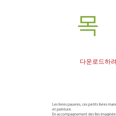
목
다운로드하려
Les livres pauvres, ces petits livres m
et peinture.
En accompagnement des îles imaginées