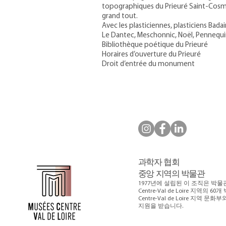
topographiques du Prieuré Saint-Cosme –
grand tout.
Avec les plasticiennes, plasticiens Bada
Le Dantec, Meschonnic, Noël, Pennequin
Bibliothèque poétique du Prieuré
Horaires d’ouverture du Prieuré
Droit d’entrée du monument
과학자 협회
중앙 지역의 박물관
1977년에 설립된 이 조직은 박물
Centre-Val de Loire 지역
Centre-Val de Loire 지역 문화
지원을 받습니다.