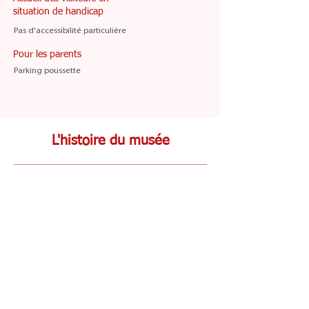
situation de handicap
Pas d'accessibilité particulière
Pour les parents
Parking poussette
L'histoire du musée
Histoire du musée et du château
L’écomusée vous accueille dans le
château Naillac
qui domine la Creuse depuis plus de 800 ans et
vous offre un point de vue exceptionnel sur le
territoire. Flanqué de ses deux donjons du 12e
siècle et remanié plusieurs fois au cours de son
histoire, il a pourtant conservé une
salle
seigneuriale
ornée d’une cheminée romane, la
charpente
intérieure d’un hourd et bien d’autres
richesses… Il a accueilli les écoliers blancois
pendant plus d'un siècle avant de devenir en 1986
l'écomusée de la Brenne.