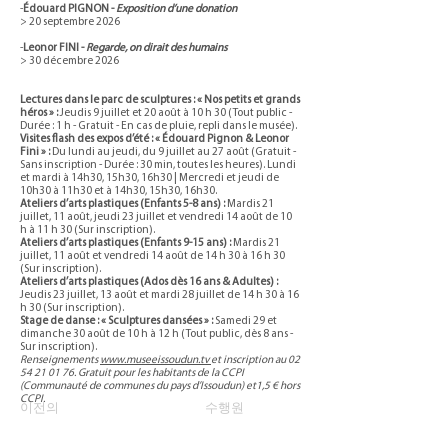
-
Édouard PIGNON -
Exposition d’une donation
> 20 septembre 2026
-
Leonor FINI -
Regarde, on dirait des humains
> 30 décembre 2026
Lectures dans le parc de sculptures : « Nos petits et grands
héros » :
Jeudis 9 juillet et 20 août à 10 h 30 (Tout public -
Durée : 1 h - Gratuit - En cas de pluie, repli dans le musée).
Visites flash des expos d’été : « Édouard Pignon & Leonor
Fini » :
Du lundi au jeudi, du 9 juillet au 27 août (Gratuit -
Sans inscription - Durée : 30 min, toutes les heures). Lundi
et mardi à 14h30, 15h30, 16h30 | Mercredi et jeudi de
10h30 à 11h30 et à 14h30, 15h30, 16h30.
Ateliers d’arts plastiques (Enfants 5-8 ans) :
Mardis 21
juillet, 11 août, jeudi 23 juillet et vendredi 14 août de 10
h à 11 h 30 (Sur inscription).
Ateliers d’arts plastiques (Enfants 9-15 ans) :
Mardis 21
juillet, 11 août et vendredi 14 août de 14 h 30 à 16 h 30
(Sur inscription).
Ateliers d’arts plastiques (Ados dès 16 ans & Adultes) :
Jeudis 23 juillet, 13 août et mardi 28 juillet de 14 h 30 à 16
h 30 (Sur inscription).
Stage de danse : « Sculptures dansées » :
Samedi 29 et
dimanche 30 août de 10 h à 12 h (Tout public, dès 8 ans -
Sur inscription).
Renseignements
www.museeissoudun.tv
et inscription au
02
54 21 01 76
. Gratuit pour les habitants de la CCPI
(Communauté de communes du pays d’Issoudun) et1,5 € hors
CCPI.
이전의
수행원