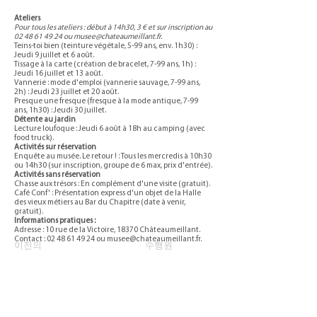
Ateliers
Pour tous les ateliers : début à 14h30, 3 € et sur inscription au
02 48 61 49 24
ou
musee@chateaumeillant.fr
.
Teins-toi bien (teinture végétale, 5-99 ans, env. 1h30) :
Jeudi 9 juillet et 6 août.
Tissage à la carte (création de bracelet, 7-99 ans, 1h) :
Jeudi 16 juillet et 13 août.
Vannerie : mode d'emploi (vannerie sauvage, 7-99 ans,
2h) : Jeudi 23 juillet et 20 août.
Presque une fresque (fresque à la mode antique, 7-99
ans, 1h30) : Jeudi 30 juillet.
Détente au jardin
Lecture loufoque : Jeudi 6 août à 18h au camping (avec
food truck).
Activités sur réservation
Enquête au musée. Le retour ! : Tous les mercredis à 10h30
ou 14h30 (sur inscription, groupe de 6 max, prix d'entrée).
Activités sans réservation
Chasse aux trésors : En complément d'une visite (gratuit).
Café Conf' : Présentation express d'un objet de la Halle
des vieux métiers au Bar du Chapitre (date à venir,
gratuit).
Informations pratiques :
Adresse : 10 rue de la Victoire, 18370 Châteaumeillant.
Contact :
02 48 61 49 24
ou
musee@chateaumeillant.fr
.
이전의
수행원