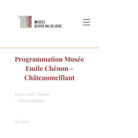
Programmation Musée
Emile Chénon -
Châteaumeillant
Musée Emile Chénon
- Châteaumeillant
été 2026