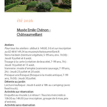
été 2026
Musée Emile Chénon -
Châteaumeillant
Ateliers
Pour tous les ateliers : début à 14h30, 3 € et sur inscription
au
02 48 61 49 24
ou
musee@chateaumeillant.fr
.
Teins-toi bien (teinture végétale, 5-99 ans, env. 1h30) :
Jeudi 9 juillet et 6 août.
Tissage à la carte (création de bracelet, 7-99 ans, 1h) :
Jeudi 16 juillet et 13 août.
Vannerie : mode d'emploi (vannerie sauvage, 7-99 ans,
2h) : Jeudi 23 juillet et 20 août.
Presque une fresque (fresque à la mode antique, 7-99
ans, 1h30) : Jeudi 30 juillet.
Détente au jardin
Lecture loufoque : Jeudi 6 août à 18h au camping (avec
food truck).
Activités sur réservation
Enquête au musée. Le retour ! : Tous les mercredis à
10h30 ou 14h30 (sur inscription, groupe de 6 max, prix
d'entrée).
Activités sans réservation