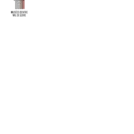
Faire un don ou adhérer à titre professionnel
NEWSLETTER
S'abonner
CONTACT
NOS TUTELLES