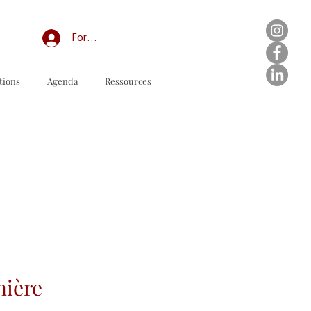
Forum professionnel/My Groups
tions
Agenda
Ressources
nière