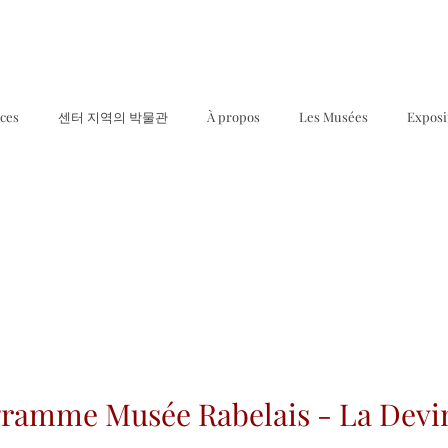
ices
센터 지역의 박물관
À propos
Les Musées
Exposi
ramme Musée Rabelais - La Devi