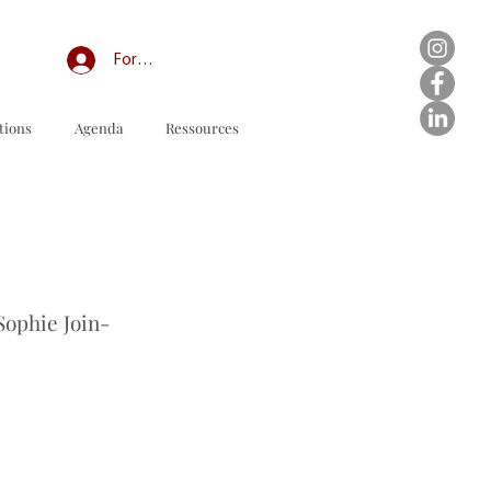
Forum professionnel/My Groups
tions
Agenda
Ressources
다운로드할 주문 양식
Sophie Join-