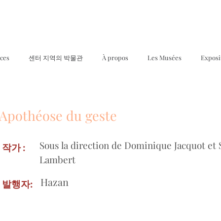
ices
센터 지역의 박물관
À propos
Les Musées
Exposi
Apothéose du geste
Sous la direction de Dominique Jacquot et 
작가 :
Lambert
Hazan
발행자: