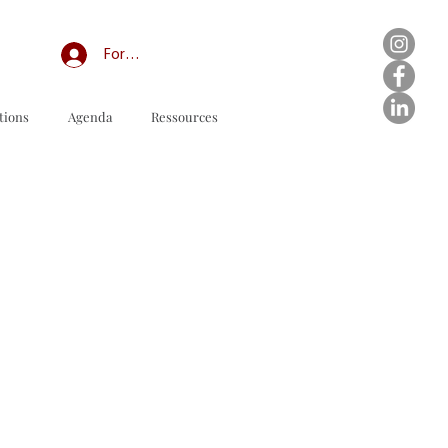
Forum professionnel/My Groups
tions
Agenda
Ressources
다운로드할 주문 양식