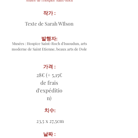
Musée de l'Hospice Saint-Roch
작가 :
Texte de Sarah WIlson
발행자:
Musées : Hospice Saint-Roch d'Issoudun, arts
moderne de Saint Etienne, beaux arts de Dole
가격 :
28€ (+ 5,15€
de frais
d'expéditio
n)
치수:
23,5 x 27,5cm
날짜 :