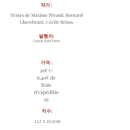
작가 :
Textes de Maxime Preaud, Bernard
Gheerbrant, Cécile Reims
발행자:
Cercle d'art Paris
가격 :
29€ (+
6,40€ de
frais
d'expéditio
n)
치수:
23,7 x 29,5cm