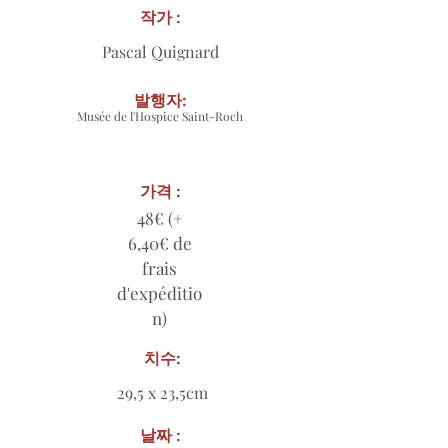
작가 :
Pascal Quignard
발행자:
Musée de l'Hospice Saint-Roch
가격 :
48€ (+
6,40€ de
frais
d'expéditio
n)
치수:
29,5 x 23,5cm
날짜 :