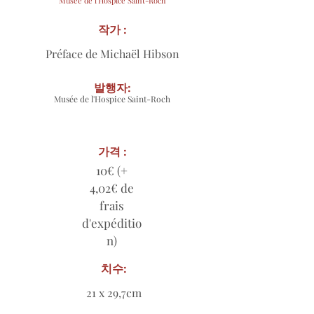
Musée de l'Hospice Saint-Roch
작가 :
Préface de Michaël Hibson
발행자:
Musée de l'Hospice Saint-Roch
가격 :
10€ (+
4,02€ de
frais
d'expéditio
n)
치수:
21 x 29,7cm