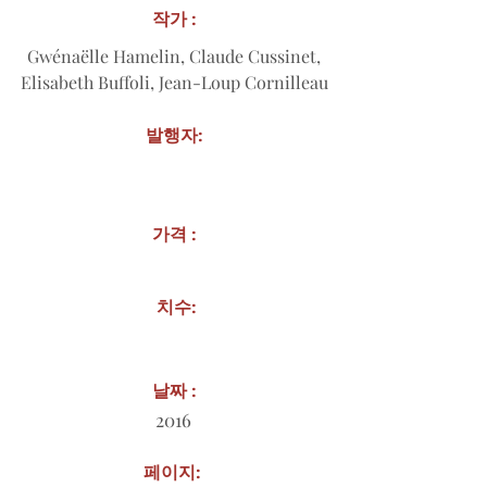
작가 :
Gwénaëlle Hamelin, Claude Cussinet,
Elisabeth Buffoli, Jean-Loup Cornilleau
발행자:
가격 :
치수:
날짜 :
2016
페이지: