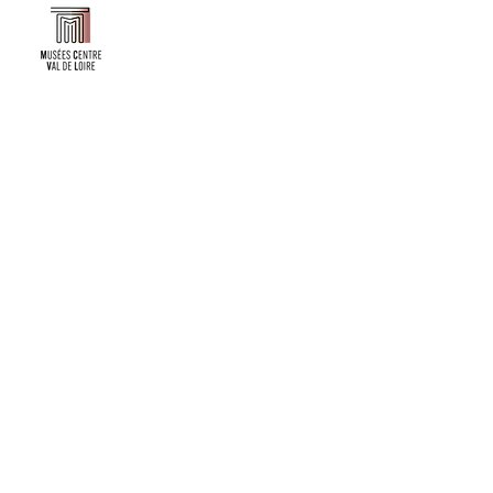
Faire un don ou adhérer à titre professionnel
NEWSLETTER
S'abonner
CONTACT
NOS TUTELLES