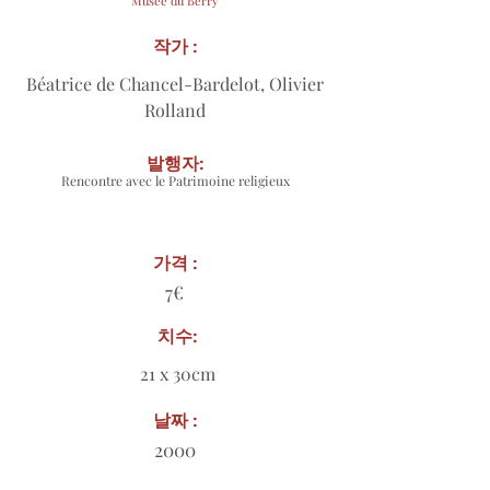
Musée du Berry
작가 :
Béatrice de Chancel-Bardelot, Olivier
Rolland
발행자:
Rencontre avec le Patrimoine religieux
가격 :
7€
치수:
21 x 30cm
날짜 :
2000