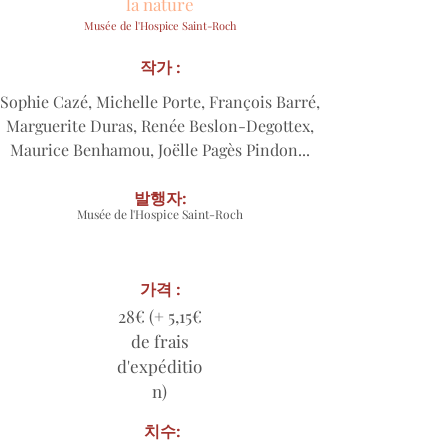
la nature
Musée de l'Hospice Saint-Roch
작가 :
Sophie Cazé, Michelle Porte, François Barré,
Marguerite Duras, Renée Beslon-Degottex,
Maurice Benhamou, Joëlle Pagès Pindon...
발행자:
Musée de l'Hospice Saint-Roch
가격 :
28€ (+ 5,15€
de frais
d'expéditio
n)
치수: