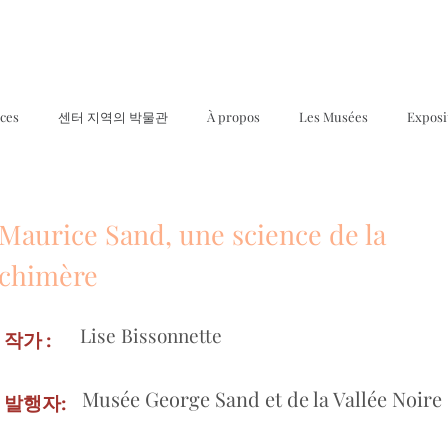
ices
센터 지역의 박물관
À propos
Les Musées
Exposi
Maurice Sand, une science de la
chimère
Lise Bissonnette
작가 :
Musée George Sand et de la Vallée Noire
발행자: