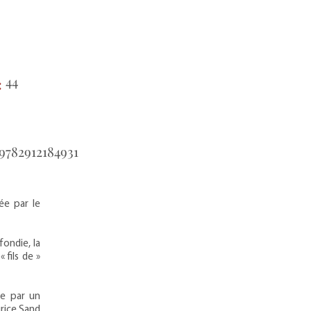
44
:
9782912184931
ée par le
ondie, la
 fils de »
ée par un
urice Sand