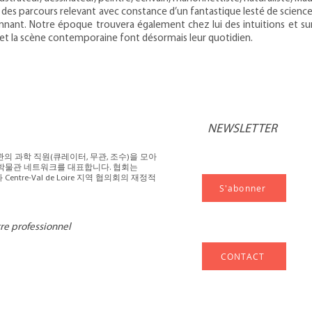
es parcours relevant avec constance d’un fantastique lesté de science
onnant. Notre époque trouvera également chez lui des intuitions et su
 et la scène contemporaine font désormais leur quotidien.
NEWSLETTER
관의 과학 직원(큐레이터, 무관, 조수)을 모아
의 60개 박물관 네트워크를 대표합니다. 협회는
부와 Centre-Val de Loire 지역 협의회의 재정적
S'abonner
tre professionnel
CONTACT