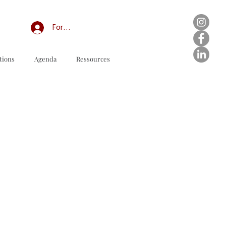
Forum professionnel/My Groups
tions
Agenda
Ressources
다운로드할 주문 양식