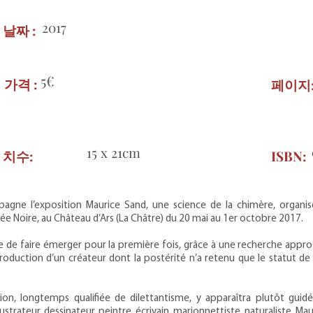
2017
날짜 :
5€
가격 :
페이지
15 x 21cm
치수:
ISBN:
gne l’exposition Maurice Sand, une science de la chimère, organis
ée Noire, au Château d’Ars (La Châtre) du 20 mai au 1er octobre 2017.
e faire émerger pour la première fois, grâce à une recherche approf
 production d’un créateur dont la postérité n’a retenu que le statut de «
ion, longtemps qualifiée de dilettantisme, y apparaîtra plutôt guid
lustrateur, dessinateur, peintre, écrivain, marionnettiste, naturaliste, Ma