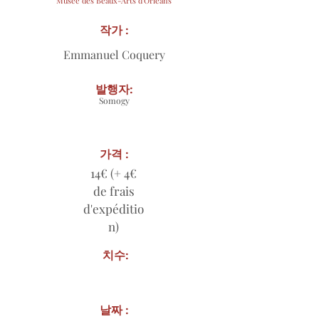
Musée des Beaux-Arts d'Orléans
작가 :
Emmanuel Coquery
발행자:
Somogy
가격 :
14€ (+ 4€
de frais
d'expéditio
n)
치수:
날짜 :