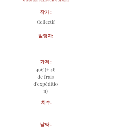
Musée des Beaux-Arts d'Orléans
작가 :
Collectif
발행자:
가격 :
49€ (+ 4€
de frais
d'expéditio
n)
치수:
날짜 :