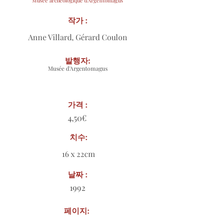
Musée archéologique d'Argentomagus
작가 :
Anne Villard, Gérard Coulon
발행자:
Musée d'Argentomagus
가격 :
4,50€
치수:
16 x 22cm
날짜 :
1992
페이지: