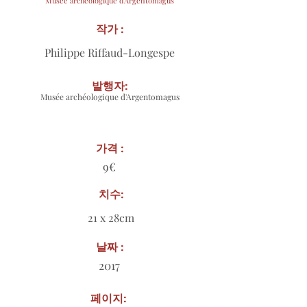
Musée archéologique d'Argentomagus
작가 :
Philippe Riffaud-Longespe
발행자:
Musée archéologique d'Argentomagus
가격 :
9€
치수:
21 x 28cm
날짜 :
2017
페이지: