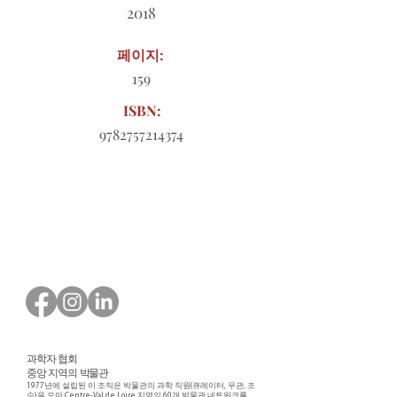
2018
페이지:
159
ISBN:
9782757214374
다운로드할 주문 양식
과학자 협회
중앙 지역의 박물관
1977년에 설립된 이 조직은 박물관의 과학 직원(큐레이터, 무관, 조
수)을 모아 Centre-Val de Loire 지역의 60개 박물관 네트워크를