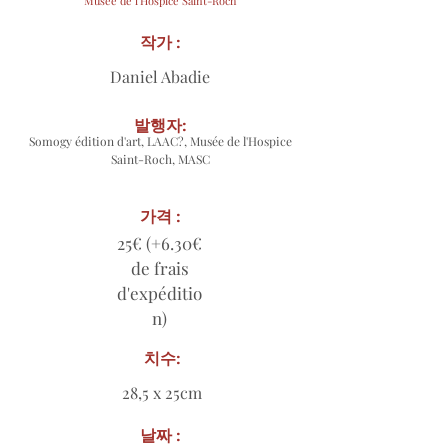
Musée de l'Hospice Saint-Roch
작가 :
Daniel Abadie
발행자:
Somogy édition d'art, LAAC?, Musée de l'Hospice
Saint-Roch, MASC
가격 :
25€ (+6.30€
de frais
d'expéditio
n)
치수:
28,5 x 25cm
날짜 :