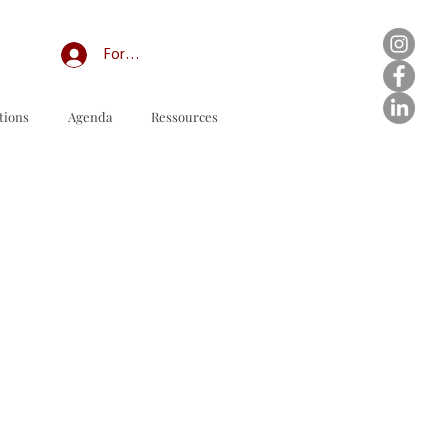
Forum professionnel/My Groups
tions
Agenda
Ressources
다운로드할 주문 양식