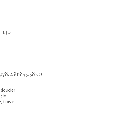
140
：
978.2.86853.587.0
：
e doucier
; le
, bois et