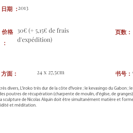
2013
日期 ：
30€ (+ 5,15€ de frais
价格
页数
d'expédition)
：
24 x 27,5cm
方面：
书号
très divers, L'iroko très dur de la côte d'Ivoire ; le kevasingo du Gabon ; l
des poutres de récupération (charpente de moulin, d'église, de granges) 
..la sculpture de Nicolas Alquin doit être simultanément matière et forme
lidité et méditation.