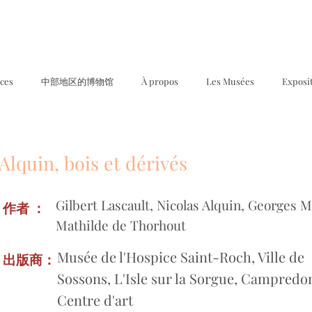
ices
中部地区的博物馆
À propos
Les Musées
Exposi
Alquin, bois et dérivés
Gilbert Lascault, Nicolas Alquin, Georges M
作者 ：
Mathilde de Thorhout
Musée de l'Hospice Saint-Roch, Ville de
出版商：
Sossons, L'Isle sur la Sorgue, Campredo
Centre d'art