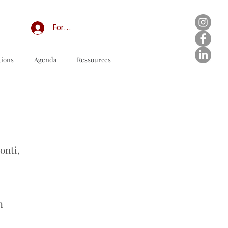
Forum professionnel/My Groups
tions
Agenda
Ressources
订购表格下载
onti,
n