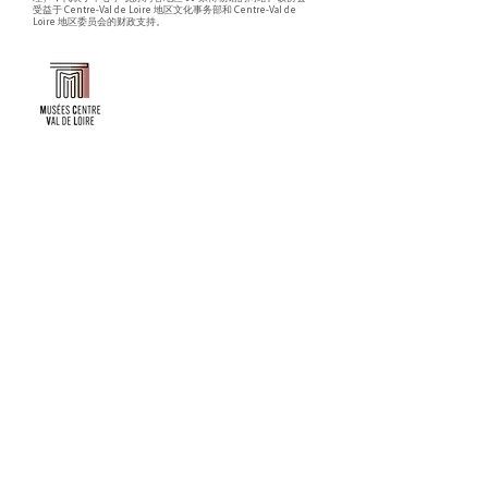
受益于 Centre-Val de Loire 地区文化事务部和 Centre-Val de
Loire 地区委员会的财政支持。
Faire un don ou adhérer à titre professionnel
NEWSLETTER
S'abonner
CONTACT
NOS TUTELLES