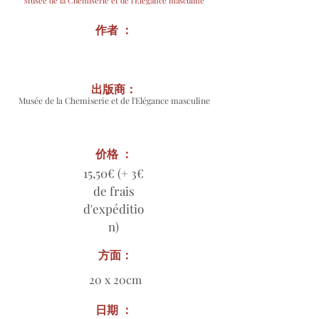
Musée de la Chemiserie et de l'Elégance masculine
作者 ：
出版商：
Musée de la Chemiserie et de l'Elégance masculine
价格 ：
15,50€ (+ 3€
de frais
d'expéditio
n)
方面：
20 x 20cm
日期 ：