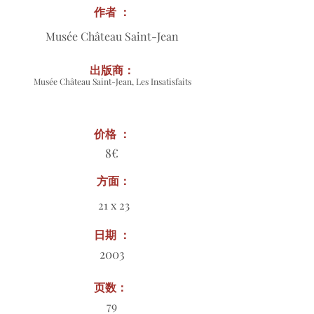
作者 ：
Musée Château Saint-Jean
出版商：
Musée Château Saint-Jean, Les Insatisfaits
价格 ：
8€
方面：
21 x 23
日期 ：
2003
页数：
79