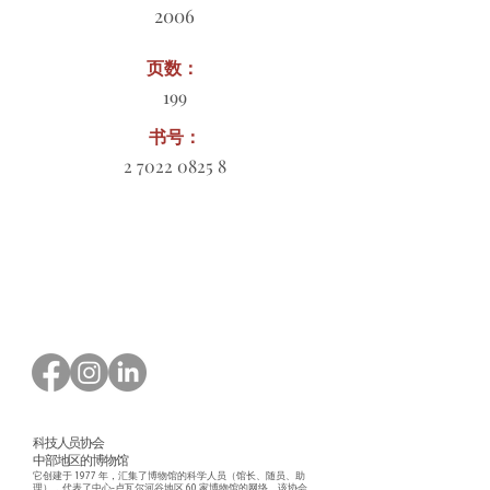
2006
页数：
199
书号：
2 7022 0825 8
订购表格下载
科技人员协会
中部地区的博物馆
它创建于 1977 年，汇集了博物馆的科学人员（馆长、随员、助
理），代表了中心-卢瓦尔河谷地区 60 家博物馆的网络。该协会