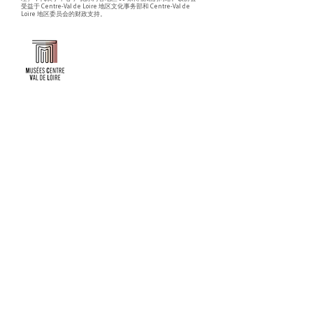
受益于 Centre-Val de Loire 地区文化事务部和 Centre-Val de
Loire 地区委员会的财政支持。
Faire un don ou adhérer à titre professionnel
NEWSLETTER
S'abonner
CONTACT
NOS TUTELLES