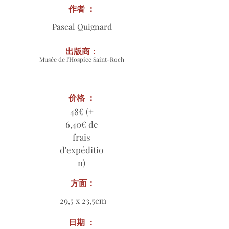
作者 ：
Pascal Quignard
出版商：
Musée de l'Hospice Saint-Roch
价格 ：
48€ (+
6,40€ de
frais
d'expéditio
n)
方面：
29,5 x 23,5cm
日期 ：