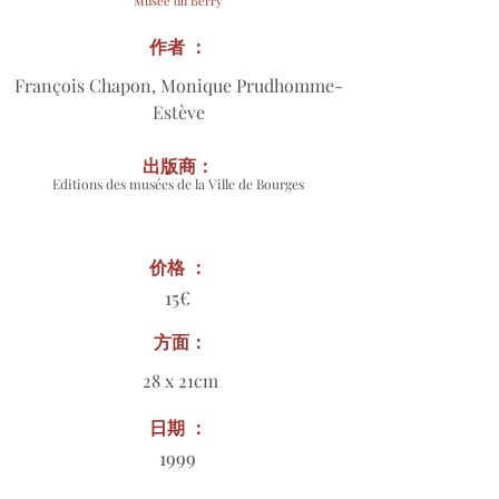
Musée du Berry
作者 ：
François Chapon, Monique Prudhomme-
Estève
出版商：
Editions des musées de la Ville de Bourges
价格 ：
15€
方面：
28 x 21cm
日期 ：
1999