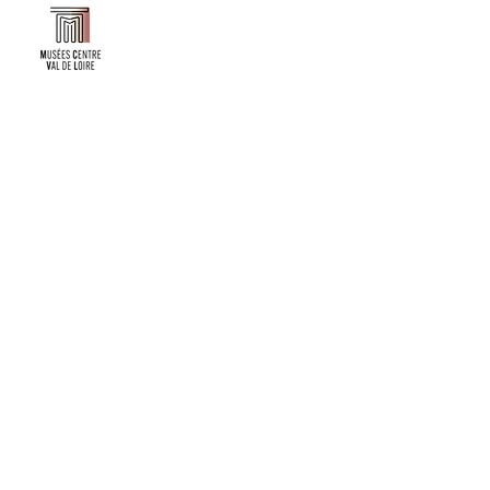
Faire un don ou adhérer à titre professionnel
NEWSLETTER
S'abonner
CONTACT
NOS TUTELLES