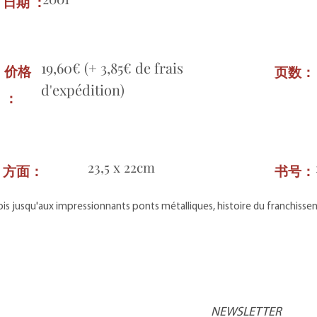
日期 ：
19,60€ (+ 3,85€ de frais
价格
页数
d'expédition)
：
23,5 x 22cm
方面：
书号
is jusqu'aux impressionnants ponts métalliques, histoire du franchiss
NEWSLETTER