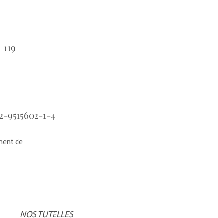
119
：
2-9515602-1-4
：
ement de
NOS TUTELLES