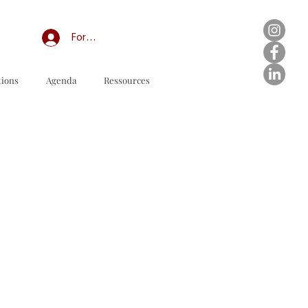
Forum professionnel/My Groups
tions
Agenda
Ressources
订购表格下载