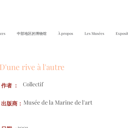
ices
中部地区的博物馆
À propos
Les Musées
Exposi
D'une rive à l'autre
Collectif
作者 ：
Musée de la Marine de l'art
出版商：
2001