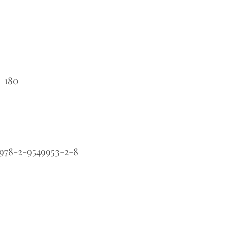
180
：
978-2-9549953-2-8
：