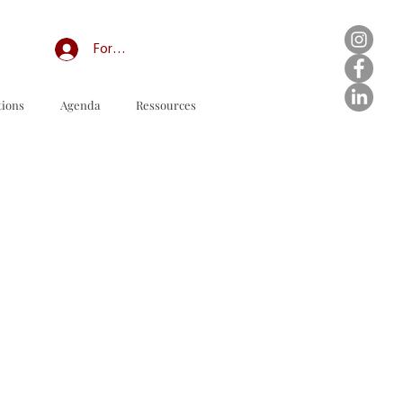
Forum professionnel/My Groups
tions
Agenda
Ressources
订购表格下载