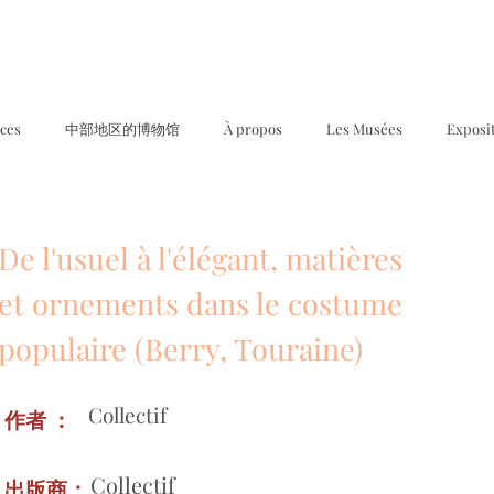
ices
中部地区的博物馆
À propos
Les Musées
Exposi
De l'usuel à l'élégant, matières
et ornements dans le costume
populaire (Berry, Touraine)
Collectif
作者 ：
Collectif
出版商：