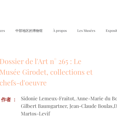
ices
中部地区的博物馆
À propos
Les Musées
Exposi
Dossier de l'Art n° 265 : Le
Musée Girodet, collections et
chefs-d'oeuvre
Sidonie Lemeux-Fraitot, Anne-Marie du Bo
作者 ：
Gilbert Baumgartner, Jean-Claude Boulas
Martos-Levif