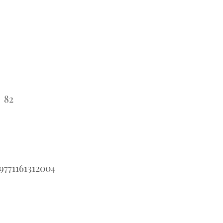
82
：
9771161312004
：