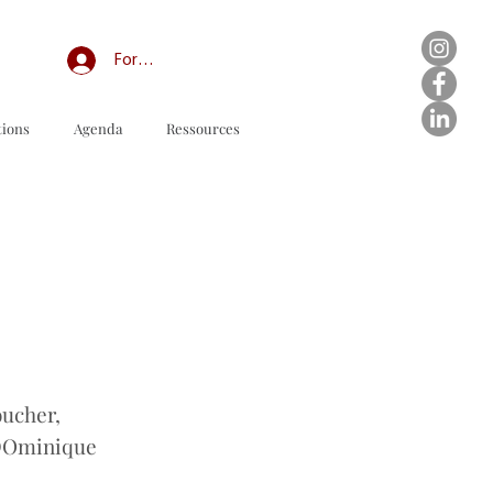
Forum professionnel/My Groups
tions
Agenda
Ressources
订购表格下载
ucher,
,DOminique