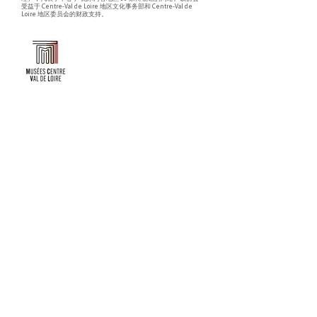
受益于 Centre-Val de Loire 地区文化事务部和 Centre-Val de
Loire 地区委员会的财政支持。
Faire un don ou adhérer à titre professionnel
NEWSLETTER
S'abonner
CONTACT
NOS TUTELLES