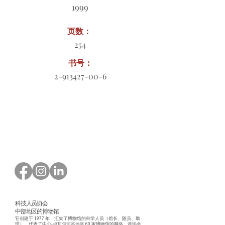
1999
页数：
254
书号：
2-913427-00-6
订购表格下载
科技人员协会
中部地区的博物馆
它创建于 1977 年，汇集了博物馆的科学人员（馆长、随员、助
理），代表了中心-卢瓦尔河谷地区 60 家博物馆的网络。该协会