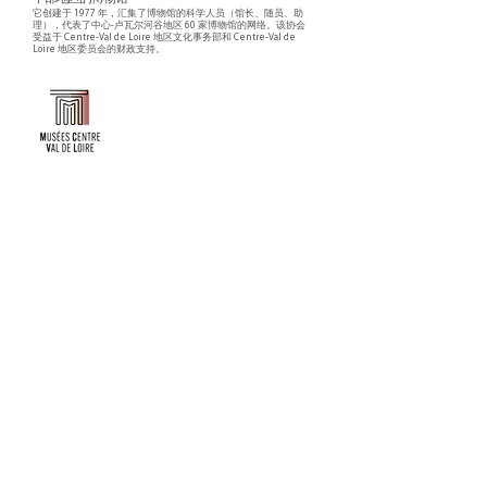
它创建于 1977 年，汇集了博物馆的科学人员（馆长、随员、助
理），代表了中心-卢瓦尔河谷地区 60 家博物馆的网络。该协会
受益于 Centre-Val de Loire 地区文化事务部和 Centre-Val de
Loire 地区委员会的财政支持。
Faire un don ou adhérer à titre professionnel
NEWSLETTER
S'abonner
CONTACT
NOS TUTELLES