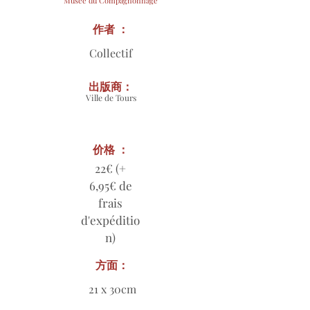
Musée du Compagnonnage
作者 ：
Collectif
出版商：
Ville de Tours
价格 ：
22€ (+
6,95€ de
frais
d'expéditio
n)
方面：
21 x 30cm