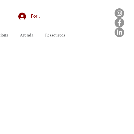
Forum professionnel/My Groups
tions
Agenda
Ressources
订购表格下载