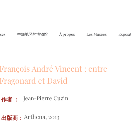
ices
中部地区的博物馆
À propos
Les Musées
Exposi
François André Vincent : entre
Fragonard et David
Jean-Pierre Cuzin
作者 ：
Arthena, 2013
出版商：