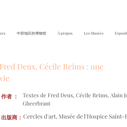
ices
中部地区的博物馆
À propos
Les Musées
Exposi
Fred Deux, Cécile Reims : une
vie
Textes de Fred Deux, Cécile Reims, Alain J
作者 ：
Gheerbrant
Cercles d'art, Musée de l'Hospice Saint
出版商：