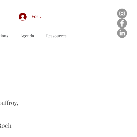
Forum professionnel/My Groups
tions
Agenda
Ressources
订购表格下载
ouffroy,
-Roch