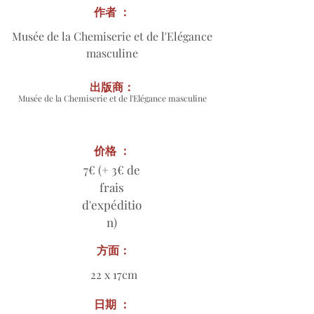
作者 ：
Musée de la Chemiserie et de l'Elégance
masculine
出版商：
Musée de la Chemiserie et de l'Elégance masculine
价格 ：
7€ (+ 3€ de
frais
d'expéditio
n)
方面：
22 x 17cm
日期 ：