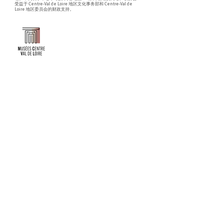
受益于 Centre-Val de Loire 地区文化事务部和 Centre-Val de
Loire 地区委员会的财政支持。
Faire un don ou adhérer à titre professionnel
NEWSLETTER
S'abonner
CONTACT
NOS TUTELLES