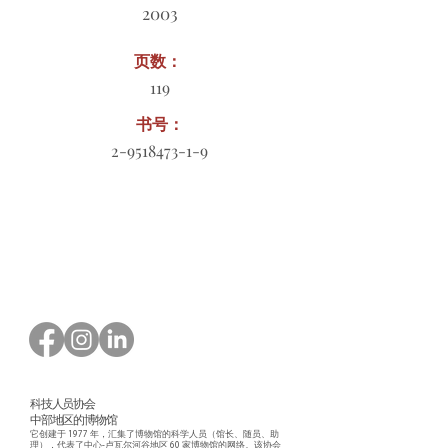
2003
页数：
119
书号：
2-9518473-1-9
订购表格下载
科技人员协会
中部地区的博物馆
它创建于 1977 年，汇集了博物馆的科学人员（馆长、随员、助
理），代表了中心-卢瓦尔河谷地区 60 家博物馆的网络。该协会