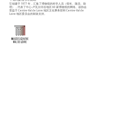
它创建于 1977 年，汇集了博物馆的科学人员（馆长、随员、助
理），代表了中心-卢瓦尔河谷地区 60 家博物馆的网络。该协会
受益于 Centre-Val de Loire 地区文化事务部和 Centre-Val de
Loire 地区委员会的财政支持。
Faire un don ou adhérer à titre professionnel
NEWSLETTER
S'abonner
CONTACT
NOS TUTELLES