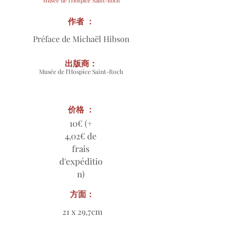
Musée de l'Hospice Saint-Roch
作者 ：
Préface de Michaël Hibson
出版商：
Musée de l'Hospice Saint-Roch
价格 ：
10€ (+
4,02€ de
frais
d'expéditio
n)
方面：
21 x 29,7cm