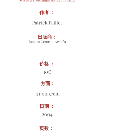
Musée archéologique d'Argentomagus
作者 ：
Patrick Paillet
出版商：
Région Centre - Archéa
价格 ：
10€
方面：
21 x 29,7cm
日期 ：
2004
页数：