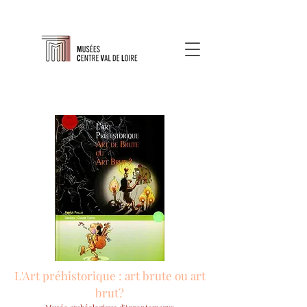
L'Art préhistorique : art brute ou art
brut?