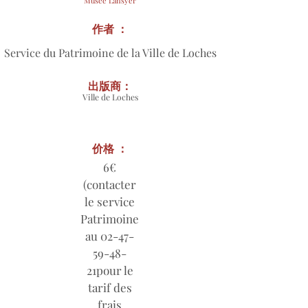
Musée Lansyer
作者 ：
Service du Patrimoine de la Ville de Loches
出版商：
Ville de Loches
价格 ：
6€
(contacter
le service
Patrimoine
au
02-47-
59-48
-
21pour le
tarif des
frais