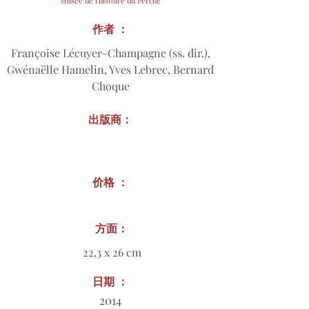
Musée de l'histoire du Perche
作者 ：
Françoise Lécuyer-Champagne (ss. dir.),
Gwénaëlle Hamelin, Yves Lebrec, Bernard
Choque
出版商：
价格 ：
方面：
22,3 x 26 cm
日期 ：
2014