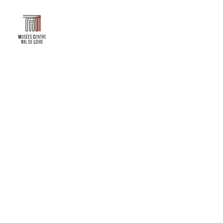
Faire un don ou adhérer à titre professionnel
NEWSLETTER
S'abonner
CONTACT
NOS TUTELLES