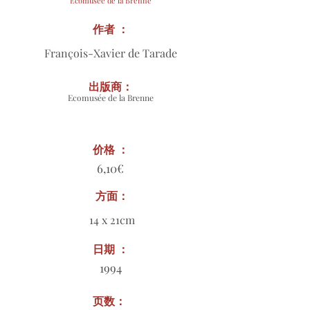
Ecomusée de la Brenne
作者 ：
François-Xavier de Tarade
出版商：
Ecomusée de la Brenne
价格 ：
6,10€
方面：
14 x 21cm
日期 ：
1994
页数：