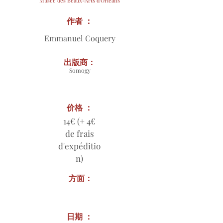
Musée des Beaux-Arts d'Orléans
作者 ：
Emmanuel Coquery
出版商：
Somogy
价格 ：
14€ (+ 4€
de frais
d'expéditio
n)
方面：
日期 ：