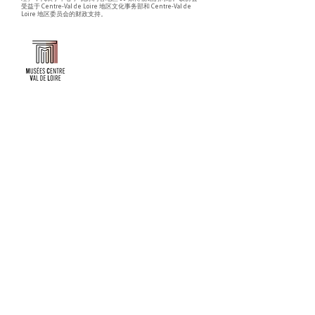
受益于 Centre-Val de Loire 地区文化事务部和 Centre-Val de
Loire 地区委员会的财政支持。
Faire un don ou adhérer à titre professionnel
NEWSLETTER
S'abonner
CONTACT
NOS TUTELLES