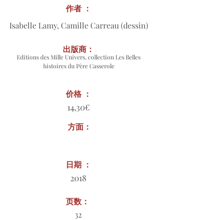
作者 ：
Isabelle Lamy, Camille Carreau (dessin)
出版商：
Editions des Mille Univers, collection Les Belles
histoires du Père Casserole
价格 ：
14,30€
方面：
日期 ：
2018
页数：
32