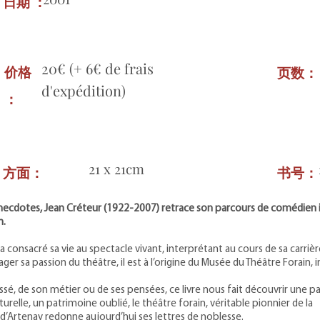
日期 ：
20€ (+ 6€ de frais
价格
页数
d'expédition)
：
21 x 21cm
方面：
书号
t anecdotes, Jean Créteur (1922-2007) retrace son parcours de comédien 
n.
il a consacré sa vie au spectacle vivant, interprétant au cours de sa carriè
ager sa passion du théâtre, il est à l’origine du Musée du Théâtre Forain, 
assé, de son métier ou de ses pensées, ce livre nous fait découvrir une p
relle, un patrimoine oublié, le théâtre forain, véritable pionnier de la
 d’Artenay redonne aujourd’hui ses lettres de noblesse.