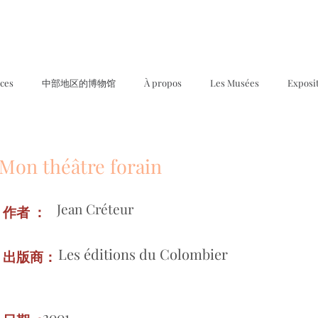
ices
中部地区的博物馆
À propos
Les Musées
Exposi
Mon théâtre forain
Jean Créteur
作者 ：
Les éditions du Colombier
出版商：
2001