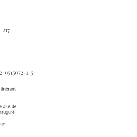
217
：
2-9515972-1-5
：
itinérant
re plus de
inauguré
age