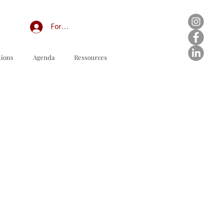
Forum professionnel/My Groups
tions
Agenda
Ressources
订购表格下载