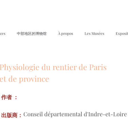
ices
中部地区的博物馆
À propos
Les Musées
Exposi
Physiologie du rentier de Paris
et de province
作者 ：
Conseil départemental d'Indre-et-Loire
出版商：