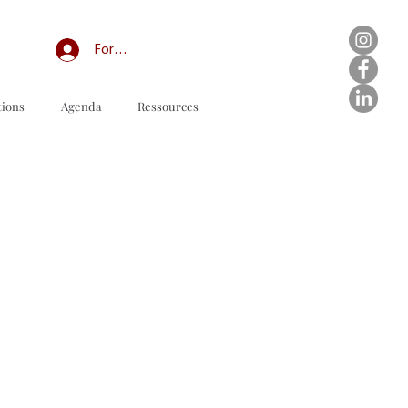
Forum professionnel/My Groups
tions
Agenda
Ressources
订购表格下载